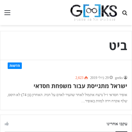
חיפוש
תפ
בגיקס...
ביט
חדשות
geeks
29 ביולי 2019
2,623
ישראל מתגייסת עבור משפחת חסדאי
אופיר חסדאי ז״ל נרצח אתמול לאחר שהעיר לאדם על חניה. האחרון (בן 74) לא היסס,
שלף אקדח וירה למוות באופיר…
עקבו אחרינו