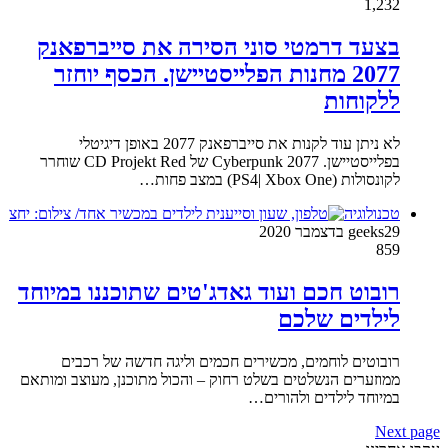
1,232
בצעד דרמטי סוני הסירה את סייברפאנק
2077 מחנות הפלייסטיישן. הכסף יוחזר
ללקוחות
לא ניתן עוד לקנות את סייברפאנק 2077 באופן דיגיטלי
בפלייסטיישן. Cyberpunk 2077 של CD Projekt Red שוחרר
לקונסולות (PS4| Xbox One) במצב פחות…
טכנולוגיה
29 בדצמבר 2020
geeks
859
רובוט חכם ועוד גאדג'טים שתוכננו במיוחד
לילדים שלכם
רובוטים לוחמים, מכשירים חכמים וליגה חדשה של רכבים
ממוזערים הנשלטים בשלט רחוק – והכול מתוכנן, מעוצב ומותאם
במיוחד לילדים ולהורים…
Next page