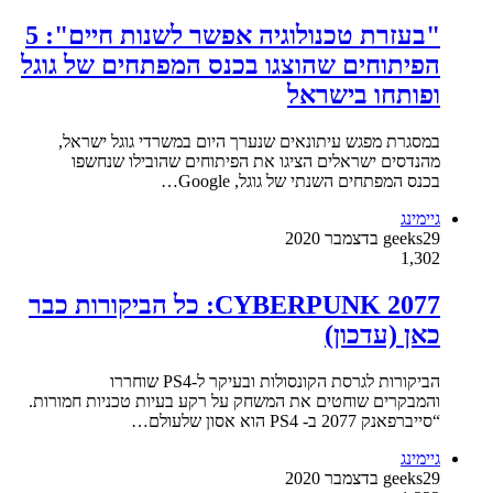
"בעזרת טכנולוגיה אפשר לשנות חיים": 5
הפיתוחים שהוצגו בכנס המפתחים של גוגל
ופותחו בישראל
במסגרת מפגש עיתונאים שנערך היום במשרדי גוגל ישראל,
מהנדסים ישראלים הציגו את הפיתוחים שהובילו שנחשפו
בכנס המפתחים השנתי של גוגל, Google…
גיימינג
29 בדצמבר 2020
geeks
1,302
CYBERPUNK 2077: כל הביקורות כבר
כאן (עדכון)
הביקורות לגרסת הקונסולות ובעיקר ל-PS4 שוחררו
והמבקרים שוחטים את המשחק על רקע בעיות טכניות חמורות.
“סייברפאנק 2077 ב- PS4 הוא אסון שלעולם…
גיימינג
29 בדצמבר 2020
geeks