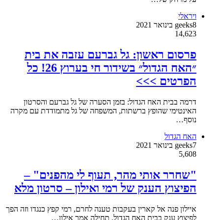
ויראלי
8 בינואר 2021
geeks
14,623
פרסום ראשון: גל גברעם עזבה את בית
״האח הגדול״ בשידור חי בערוץ 26! כל
הפרטים >>>
דרמה בבית האח הגדול: בזמן הסערה של גל גברעם והסרטון
האינטימי שהופץ ברשתות, המשפחה של גל מתמודדת עם מקרה
נוסף…
האח הגדול
7 בינואר 2021
geeks
5,608
"שחרר אותי מהר, תעוף לי מהפנים" –
הפיצוץ הענק של רמי ואילון – סרטון מלא
איילון פנה אל קארין בעקבות טענה לחרם, רמי קפץ כנגדו וזה הפך
לפיצוץ ענק בבית האח הגדול. תחילה אמר אילון…