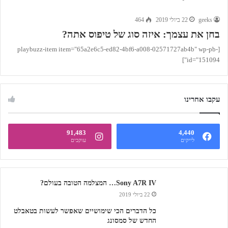
geeks
22 ביולי 2019
464
בחן את עצמך: איזה סוג של טיפוס אתה?
[playbuzz-item item="65a2e6c5-ed82-4bf6-a008-02571727ab4b" wp-pb-
id="151094"]
עקבו אחרינו
91,483
4,440
לייקים
עוקבים
Sony A7R IV… המצלמה הטובה בעולם?
22 ביולי 2019
כל הדברים הכי שימושיים שאפשר לעשות בטאבלט
החדש של סמסונג