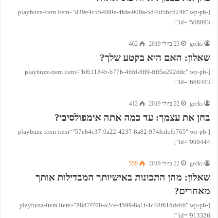
[playbuzz-item item="d39e4c55-680e-4bfa-900a-584bf5bc8246" wp-pb-
id="508093"]
geeks
23 ביולי 2019
462
שאלון: האם היא בקטע שלך?
[playbuzz-item item="bf61184b-b77b-46fd-8ff9-ffff5a292ddc" wp-pb-
id="668483"]
geeks
22 ביולי 2019
412
בחן את עצמך: עד כמה אתה אימפולסיבי?
[playbuzz-item item="57eb4c37-9a22-4237-8a82-974fcdcfb765" wp-pb-
id="990444"]
geeks
22 ביולי 2019
559
שאלון: מהן התכונות באישיותך המבדילות אותך
מאחרים?
[playbuzz-item item="88d7f708-a2ce-4599-8a1f-4c48fb1ddeb6" wp-pb-
id="913326"]