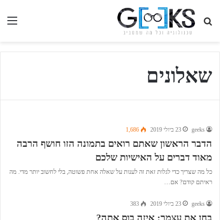
חיפוש
תפ
בגיקס...
שאלונים
geeks
23 ביולי 2019
1,686
הדבר הראשון שאתם רואים בתמונה הזו חושף הרבה
מאוד דברים על האישיות שלכם
כל מה שצריך כדי לגלות זאת זה לענות על שאלה אחת פשוטה, בלי לחשוב יותר מדי. מה
ראיתם קודם? אם…
geeks
23 ביולי 2019
383
בחן את עצמך: איזה בוס אתה?