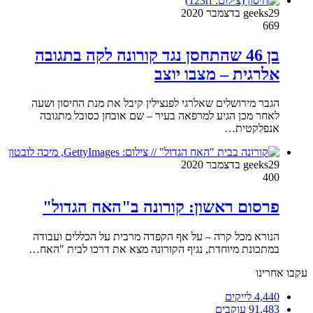
29 בדצמבר 2020
geeks
669
בן 46 שהתחסן נגד קורונה לקה בתגובה
אלרגית – מצבו יוצב
הגבר מירושלים שאלרגי לפנצילין קיבל את מנת החיסון ושעה
לאחר מכן הגיע למרפאה בעיר – שם אובחן כסובל מתגובה
אנפלקטית…
29 בדצמבר 2020
geeks
400
פרסום ראשון: קורונה ב"האח הגדול"
הנורא מכל קרה – על אף הקפדה מרבית על הכללים ועבודה
במתכונת מיוחדת, נגיף הקורונה מצא את דרכו לבית "האח…
עקבו אחרינו
4,440
לייקים
91,483
עוקבים