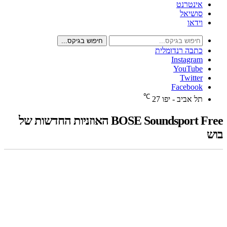
אינטרנט
סושיאל
וידאו
חיפוש בגיקס...
כתבה רנדומלית
Instagram
YouTube
Twitter
Facebook
℃
תל אביב - יפו
27
BOSE Soundsport Free האוזניות החדשות של
בוש