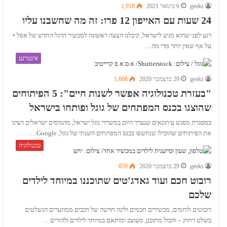
geeks
6 בינואר 2021
1,918
24 שעות עם האייפון 12 פרו: זה מה שחשבנו עליו
רגע לפני שהוא מגיע לישראל, קיבלנו הצצה ראשונה למכשיר הדגל החדש של אפל •
על אף שאין יותר מדי מה…
אינטרנט
geeks
29 בדצמבר 2020
1,608
"בעזרת טכנולוגיה אפשר לשנות חיים": 5 הפיתוחים
שהוצגו בכנס המפתחים של גוגל ופותחו בישראל
במסגרת מפגש עיתונאים שנערך היום במשרדי גוגל ישראל, מהנדסים ישראלים הציגו
את הפיתוחים שהובילו שנחשפו בכנס המפתחים השנתי של גוגל, Google…
טכנולוגיה
geeks
29 בדצמבר 2020
859
רובוט חכם ועוד גאדג'טים שתוכננו במיוחד לילדים
שלכם
רובוטים לוחמים, מכשירים חכמים וליגה חדשה של רכבים ממוזערים הנשלטים
בשלט רחוק – והכול מתוכנן, מעוצב ומותאם במיוחד לילדים ולהורים…