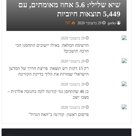
שיא שלילי: 5.6 אחוז מאומתים, עם
5,449 תוצאות חיוביות
geeks
29 בדצמבר 2020
797
29 בדצמבר 2020
הרשימה המלאה: באילו יישובים התחסנו הכי
הרבה תושבים?
29 בדצמבר 2020
רק 15 דקות ויש תוצאה: פריצת הדרך של המדען
הישראלי שמזרזת את הליך בדיקת הקורונה
29 בדצמבר 2020
בן 46 שהתחסן נגד קורונה לקה בתגובה אלרגית –
מצבו יוצב
29 בדצמבר 2020
פרסום ראשון: קורונה ב"האח הגדול"
page
page