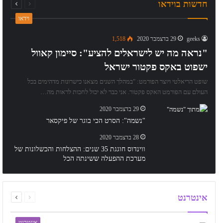
חדשות בוידאו
Next
Previous
וידאו
geeks
29 בדצמבר 2020
1,518
"נראה מה יש לישראלים להציע": סיימון קאוול
ישפוט באקס פקטור ישראל
שופט הריאלטי ויוצר הפורמט: "במהלך השנים מצאנו כישרונות מדהימים בכל
העולם עם הפורמט האקס פקטור. אני כבר לא יכול לחכות לראות מה…
29 בדצמבר 2020
"נשמה": הסרט הכי בוגר של פיקסאר
28 בדצמבר 2020
ווינדוס חוגגת 35 שנים: ההצלחות והכשלונות של
מערכת ההפעלה ששינתה הכל
page
page
אינטרנט
Next
Previous
אינטרנט