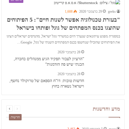
geeks
29 בדצמבר 2020
1,608
"בעזרת טכנולוגיה אפשר לשנות חיים": 5 הפיתוחים
שהוצגו בכנס המפתחים של גוגל ופותחו בישראל
במסגרת מפגש עיתונאים שנערך היום במשרדי גוגל ישראל, מהנדסים ישראלים הציגו
את הפיתוחים שהובילו שנחשפו בכנס המפתחים השנתי של גוגל, Google…
28 בדצמבר 2020
”הרעיון לעבור תפקיד הגיע ממנהלים בחברה,
הבנתי שיש פה הזדמנות”
28 בדצמבר 2020
חדשות טובות: דו”ח הספאם של טרוקולר נחשף,
וישראל נשארה בחוץ
page
page
מדע וחדשנות
Next
Previous
חדשות
maor
5 באוגוסט 2019
3,462