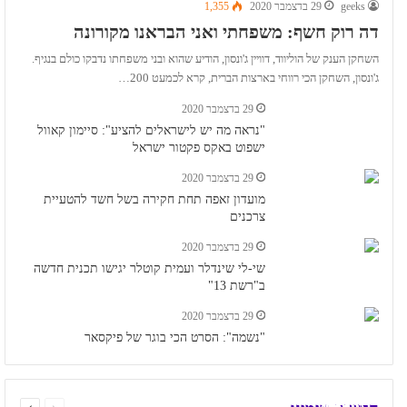
geeks
29 בדצמבר 2020
1,355
דה רוק חשף: משפחתי ואני הבראנו מקורונה
השחקן הענק של הוליווד, דוויין ג'ונסון, הודיע שהוא ובני משפחתו נדבקו כולם בנגיף.
ג'ונסון, השחקן הכי רווחי בארצות הברית, קרא לכמעט 200…
29 בדצמבר 2020
"נראה מה יש לישראלים להציע": סיימון קאוול
ישפוט באקס פקטור ישראל
29 בדצמבר 2020
מועדון זאפה תחת חקירה בשל חשד להטעיית
צרכנים
29 בדצמבר 2020
שי-לי שינדלר ועמית קוטלר יגישו תכנית חדשה
ב"רשת 13"
29 בדצמבר 2020
"נשמה": הסרט הכי בוגר של פיקסאר
CYBERPUNK 2077: כל הביקורות כבר כאן
page
page