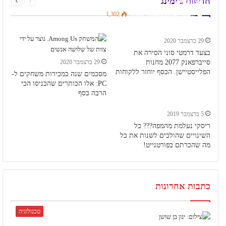
(עדכון)
חדשות גיימינג
Next
Previous
geeks
29 בדצמבר 2020
1,302
29 בדצמבר 2020
בצעד דרמטי סוני הסירה את
סייברפאנק 2077 מחנות
29 בדצמבר 2020
הפלייסטיישן. הכסף יוחזר ללקוחות
מסכמים שנה במכירות משחקים ל-
PC: אלו הכותרים שהכניסו הכי
הרבה כסף
5 בדצמבר 2019
ריסקי נעלמת מהמפה??? כל
השינויים שהולכים לשנות את כל
מה שהכרתם בפורטנייט!
כתבות אחרונות
טכנולוגיה