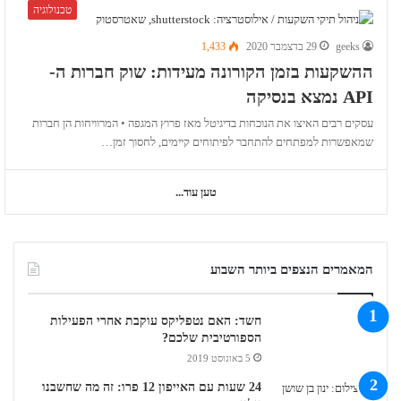
טכנולוגיה
geeks
29 בדצמבר 2020
1,433
ההשקעות בזמן הקורונה מעידות: שוק חברות ה-
API נמצא בנסיקה
עסקים רבים האיצו את הנוכחות בדיגיטל מאז פרוץ המגפה • המרוויחות הן חברות
שמאפשרות למפתחים להתחבר לפיתוחים קיימים, לחסוך זמן…
טען עוד...
המאמרים הנצפים ביותר השבוע
חשד: האם נטפליקס עוקבת אחרי הפעילות
הספורטיבית שלכם?
5 באוגוסט 2019
24 שעות עם האייפון 12 פרו: זה מה שחשבנו