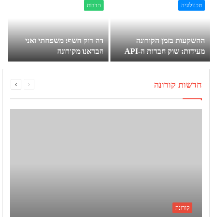
גוגל ופותחו בישראל
טכנולוגיה
תרבות
ההשקעות בזמן הקורונה
דה רוק חשף: משפחתי ואני
מעידות: שוק חברות ה-API
הבראנו מקורונה
נמצא בנסיקה
page
page
חדשות קורונה
Next
Previous
קורונה