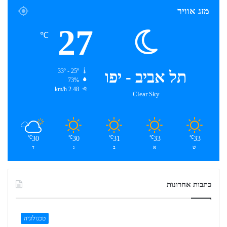
מזג אוויר
27
℃
תל אביב - יפו
33º - 25º
73%
2.48 km/h
Clear Sky
30
30
31
33
33
℃
℃
℃
℃
℃
ש
א
ב
ג
ד
כתבות אחרונות
טכנולוגיה