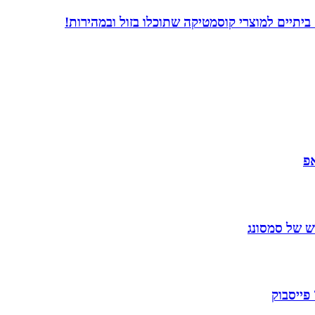
פ
 של סמסונג
פייסבוק