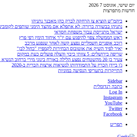
יום שישי, אוגוסט 7 2026
חדשות מתפרצות
ביהמ"ש הוציא צו הרחקה לברק כהן מאבנר נתניהו
נתניהו בבשורה ברורה: לא אתפלא אם מהצד הימני שותפים לקומבינ
ישראל מתגייסת עבור משפחת חסדאי
ראש הממשלה צפוי להיפגש עם יו"ר איחוד הימין רפי פרץ
רוכב אופניים חשמליים נפצע קשה לאחר שנפגע מרכב
יאיר לפיד השיק את אוטובוס הבחירות לקמפיין "כחול לבן"
שריפה בירושלים: 5 צוותי כיבוי והצלה פועלים כעת במקום
צעיר בן 20 מהשטחים נפצע הלילה באורח בינוני מירי ברחוב הנשיא וייצמן בחדרה
ג'ו ביידן הכריז על התמודדותו לנשיאות ארצות הברית ב-2020
התייקרות בתעריפי הנסיעה במוניות
Sidebar
כתבה רנדומלית
Log In
Instagram
YouTube
Twitter
Facebook
תפריט