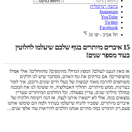
חיפוש בגיקס...
כתבה רנדומלית
Instagram
YouTube
Twitter
Facebook
℃
תל אביב - יפו
31
15 איברים מיותרים בגוף שלכם שיעלמו לחלוטין
בעוד מספר שנים!
אז מאין הגענו לעולם? המפץ הגדול? מהקופים? מהזוחלים? אולי אפילו
מהציפורים? אם בודקים את גוף האדם, מסתבר שיש לנו חלקים
משותפים להרבה מאוד קבוצות של בעלי חיים שונים.ורובם, איך לומר
בעדינות, ממש מיותרים. תהליך האבולוציה, זה ששינה לנו את המבנה
במהלך מיליוני שנים, עדיין בפעולה. וכל החלקים המיותרים שעדיין
נמצאים בגוף, אולי לא יישארו איתנו לנצח. אז הנה רשימה חלקית של
איברים מיותרים, שסביר להניח שייעלמו בעתיד ולמה הם שימשו אותנו
פעם.רק תדמיינו כמה מוזרים אנחנו הולכים להיראות עוד אלפי שנים…