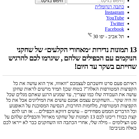
חיפוש בגיקס...
כתבה רנדומלית
Instagram
YouTube
Twitter
Facebook
℃
תל אביב - יפו
30
13 תמונות נדירות ״מאחורי הקלעים״ של שחקני
הנוקמים עם הכפילים שלהם , שיגרמו לכם להרגיש
שחייתם בשקר עד היום!
ראיתם פעם סרט וחשבתם לעצמכם “וואוווו, איך הוא עושה את כל
הקפיצות המטורפות האלה”? בטוח שכן! תמיד מרשים לראות שחקן
עושה את העבודה שלו כמו שצריך, עד שמגיע הרגע שאתם מגלים שכל
זה היה שקר…השחקנים עצמם אמנם עושים את המיליונים אבל את כל
הקפיצות המטורפות, מלחמות החרבות, הנסיעה המסוכנת על האופנוע
וכל הדברים הממש מפחידים – עושים דווקא הכפילים… אז תנו להם
קצת כבוד! ריכזנו לכם 13 תמונות של שחקני מארוול והכפילים שלהם על
סט הצילומים – מילה שלי, אחרי הכתבה הזו השחקנים כבר לא ייראו לכם
כאלה מגניבים!