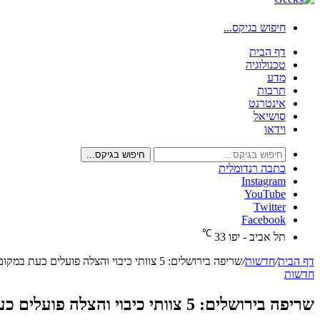
חיפוש בגיקס...
דף הבית
טכנולוגיה
מדע
תרבות
אינטרנט
סושיאל
וידאו
חיפוש בגיקס...
כתבה רנדומלית
Instagram
YouTube
Twitter
Facebook
℃
תל אביב - יפו
33
דף הבית
/
חדשות
/
שריפה בירושלים: 5 צוותי כיבוי והצלה פועלים כעת במקום
חדשות
שריפה בירושלים: 5 צוותי כיבוי והצלה פועלים כעת במקום