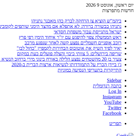
יום ראשון, אוגוסט 9 2026
חדשות מתפרצות
ביהמ"ש הוציא צו הרחקה לברק כהן מאבנר נתניהו
נתניהו בבשורה ברורה: לא אתפלא אם מהצד הימני שותפים לקומבינ
ישראל מתגייסת עבור משפחת חסדאי
ראש הממשלה צפוי להיפגש עם יו"ר איחוד הימין רפי פרץ
רוכב אופניים חשמליים נפצע קשה לאחר שנפגע מרכב
יאיר לפיד השיק את אוטובוס הבחירות לקמפיין "כחול לבן"
שריפה בירושלים: 5 צוותי כיבוי והצלה פועלים כעת במקום
צעיר בן 20 מהשטחים נפצע הלילה באורח בינוני מירי ברחוב הנשיא וייצמן בחדרה
ג'ו ביידן הכריז על התמודדותו לנשיאות ארצות הברית ב-2020
התייקרות בתעריפי הנסיעה במוניות
Sidebar
כתבה רנדומלית
Log In
Instagram
YouTube
Twitter
Facebook
תפריט