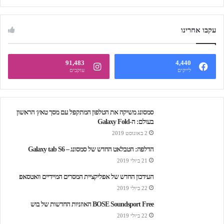
עקבו אחרינו
91,483
4,440
לייקים
עוקבים
סמסונג משיקה את הטלפון המתקפל עם מסך טאץ׳ הראשון
בעולם: ה-Galaxy Fold
2 באוגוסט 2019
הדלפה: הטבלאט החדש של סמסונג – Galaxy tab S6
21 ביולי 2019
העידכון החדש של אפליקציית המסרים המיידיים וואטסאפ
22 ביולי 2019
BOSE Soundsport Free האוזניות החדשות של בוש
22 ביולי 2019