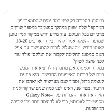
סמסונג הסבירה רק לפני כמה ימים שהסמארטפון
המתקפל שלה ישווק במהלך ספטמבר במספר שווקים
מרכזיים בכל העולם. עוד מידע חדש ממקור אמין טוען
שמועד ההשקה אמור להיות בין התאריכים 18-20
לאותו חודש, מה שעלול לגרום להתנגשות עם אפל.
האם סמסונג החליטה 'לקבור' את הגלקסי פולד עוד
לפני שיצא לשוק?
במקרה וסמסונג אכן מתכוונת להוציא את המכשיר
ביום של הכרזת האייפונים החדשים, היא פוגעת
לעצמה ברגל, וסביר שגם מעריציה לא יאהבו את
הרעיון. מצד שני, ראינו לפני כמה שנים שהקוריאנית
הזיזה את אחד ההכרזות על ה-Galaxy Note
מספטמבר לאוגוסט, כדי לא להיצמד יותר מדי ליריבה
המושבעת.