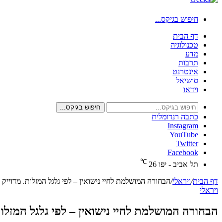
חיפוש בגיקס...
דף הבית
טכנולוגיה
מדע
תרבות
אינטרנט
סושיאל
וידאו
חיפוש בגיקס...
כתבה רנדומלית
Instagram
YouTube
Twitter
Facebook
℃
תל אביב - יפו
26
דף הבית
/
ויראלי
/
הבחורה המושלמת לחיי נישואין – לפי גלגל המזלות. מדוייק
ויראלי
הבחורה המושלמת לחיי נישואין – לפי גלגל המזלות