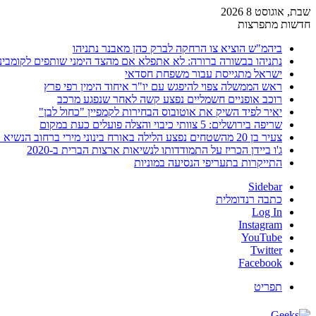
שבת, אוגוסט 8 2026
חדשות מתפרצות
ביהמ"ש הוציא צו הרחקה לברק כהן מאבנר נתניהו
נתניהו בבשורה ברורה: לא אתפלא אם מהצד הימני שותפים לקומבינ
ישראל מתגייסת עבור משפחת חסדאי
ראש הממשלה צפוי להיפגש עם יו"ר איחוד הימין רפי פרץ
רוכב אופניים חשמליים נפצע קשה לאחר שנפגע מרכב
יאיר לפיד השיק את אוטובוס הבחירות לקמפיין "כחול לבן"
שריפה בירושלים: 5 צוותי כיבוי והצלה פועלים כעת במקום
צעיר בן 20 מהשטחים נפצע הלילה באורח בינוני מירי ברחוב הנשיא וייצמן בחדרה
ג'ו ביידן הכריז על התמודדותו לנשיאות ארצות הברית ב-2020
התייקרות בתעריפי הנסיעה במוניות
Sidebar
כתבה רנדומלית
Log In
Instagram
YouTube
Twitter
Facebook
תפריט