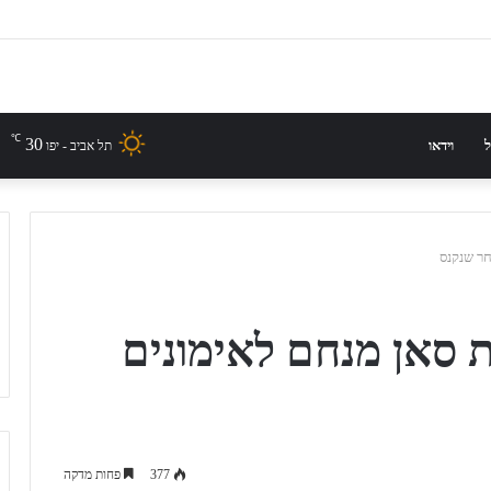
℃
30
ל
וידאו
תל אביב - יפו
חר שנקנס
 סאן מנחם לאימונים
377
פחות מדקה