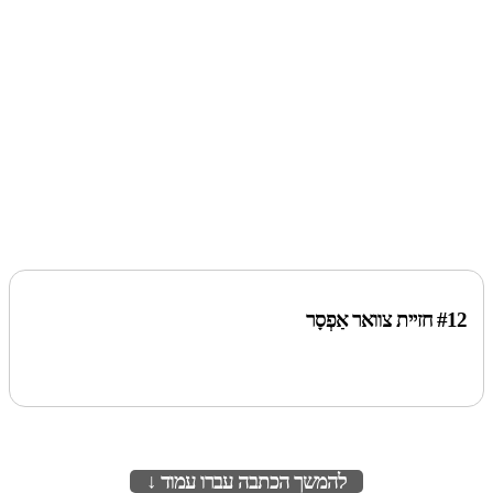
#12 חזיית צוואר אַפְסָר
להמשך הכתבה עברו עמוד ↓