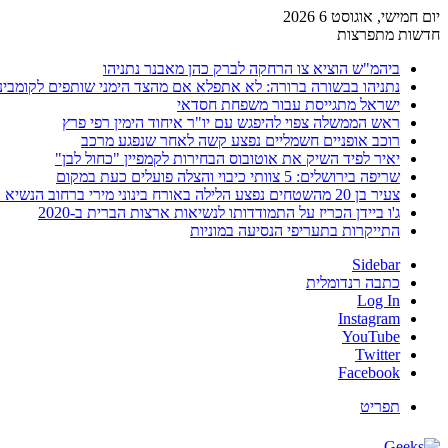
יום חמישי, אוגוסט 6 2026
חדשות מתפרצות
ביהמ"ש הוציא צו הרחקה לברק כהן מאבנר נתניהו
נתניהו בבשורה ברורה: לא אתפלא אם מהצד הימני שותפים לקומבינ
ישראל מתגייסת עבור משפחת חסדאי
ראש הממשלה צפוי להיפגש עם יו"ר איחוד הימין רפי פרץ
רוכב אופניים חשמליים נפצע קשה לאחר שנפגע מרכב
יאיר לפיד השיק את אוטובוס הבחירות לקמפיין "כחול לבן"
שריפה בירושלים: 5 צוותי כיבוי והצלה פועלים כעת במקום
צעיר בן 20 מהשטחים נפצע הלילה באורח בינוני מירי ברחוב הנשיא וייצמן בחדרה
ג'ו ביידן הכריז על התמודדותו לנשיאות ארצות הברית ב-2020
התייקרות בתעריפי הנסיעה במוניות
Sidebar
כתבה רנדומלית
Log In
Instagram
YouTube
Twitter
Facebook
תפריט