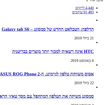
4,440
לייקים
91,483
עוקבים
הדלפה: הטבלאט החדש של סמסונג – Galaxy tab S6
21 ביולי 2019
HTC אינה רשאית למכור יותר מוצרים בבריטניה
6 באוגוסט 2019
אסוס משווקת טלפון לגיימינג. ה-ASUS ROG Phone 2
22 ביולי 2019
סמסונג משיקה את הטלפון המתקפל עם מסך טאץ׳ הראשון בעולם: