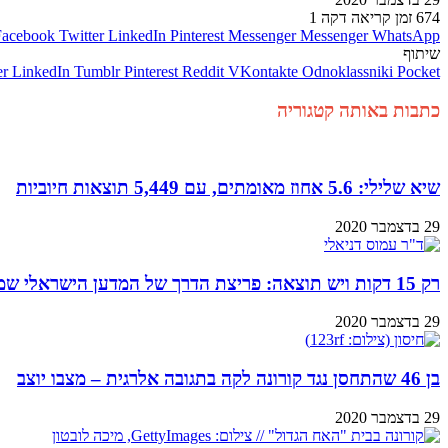
674
זמן קריאה דקה 1
Facebook
Twitter
LinkedIn
Pinterest
Messenger
Messenger
WhatsApp
שיתוף
er
LinkedIn
Tumblr
Pinterest
Reddit
VKontakte
Odnoklassniki
Pocket
כתבות באותה קטגוריה
שיא שלילי: 5.6 אחוז מאומתים, עם 5,449 תוצאות חיוביות
29 בדצמבר 2020
רק 15 דקות ויש תוצאה: פריצת הדרך של המדען הישראלי שמזרזת את הליך בדיקת הקורונה
29 בדצמבר 2020
בן 46 שהתחסן נגד קורונה לקה בתגובה אלרגית – מצבו יוצב
29 בדצמבר 2020