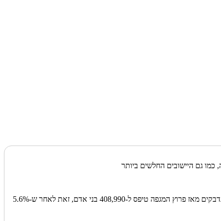
כמו גם היישובים החלשים ביותר
משרד הבריאות עדכן הבוקר (שלישי) על שיא תחלואה יומי מאז אוקטובר. לפי הנתונים, ביממה האחרונה אובחנו 5,449 מאומתים לנגיף, כך שמניין הנדבקים מאז פרוץ המגפה טיפס ל-408,990 בני אדם, זאת לאחר ש-5.6%