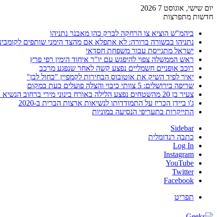
יום שישי, אוגוסט 7 2026
חדשות מתפרצות
ביהמ"ש הוציא צו הרחקה לברק כהן מאבנר נתניהו
נתניהו בבשורה ברורה: לא אתפלא אם מהצד הימני שותפים לקומבינ
ישראל מתגייסת עבור משפחת חסדאי
ראש הממשלה צפוי להיפגש עם יו"ר איחוד הימין רפי פרץ
רוכב אופניים חשמליים נפצע קשה לאחר שנפגע מרכב
יאיר לפיד השיק את אוטובוס הבחירות לקמפיין "כחול לבן"
שריפה בירושלים: 5 צוותי כיבוי והצלה פועלים כעת במקום
צעיר בן 20 מהשטחים נפצע הלילה באורח בינוני מירי ברחוב הנשיא וייצמן בחדרה
ג'ו ביידן הכריז על התמודדותו לנשיאות ארצות הברית ב-2020
התייקרות בתעריפי הנסיעה במוניות
Sidebar
כתבה רנדומלית
Log In
Instagram
YouTube
Twitter
Facebook
תפריט