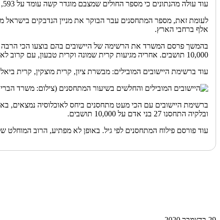
עוד עולה מהנתונים כי מספר החולים שמצבם מוגדר קשה עומד על 593, בהם 146 מונשמים, וכי מניין הנפטרים מאז פרוץ המגפה עומד על 3,256.
אלף ברחבי הארץ.
10,000 תושבים. אחריה מגיעות קרית שמונה וקרית טבעון, עם קרוב לאלף מתחסנים על 10,000 תושבים.
עוד ברשימת היישובים המובילים: מבשרת ציון, קרית מוצקין, קרית ביאליק, נהריה, כרמיאל,
ובלקיה התחסנו 27 בני אדם על 10,000 תושבים.
עוד פורסם פילוח המתחסנים לפי גיל. באופן לא מפתיע, הרוב המוחלט של המתחסנים הם בני 60 ומעלה. נתון מעניין מראה כי 12 ילד
29 בדצמבר 2020