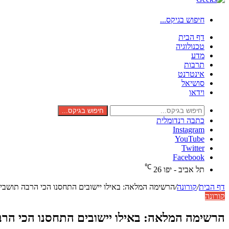
חיפוש בגיקס...
דף הבית
טכנולוגיה
מדע
תרבות
אינטרנט
סושיאל
וידאו
חיפוש בגיקס...
כתבה רנדומלית
Instagram
YouTube
Twitter
Facebook
℃
תל אביב - יפו
26
דף הבית
/
קורונה
/
הרשימה המלאה: באילו יישובים התחסנו הכי הרבה תושבי
קורונה
הרשימה המלאה: באילו יישובים התחסנו הכי הר