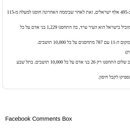
לעומת זאת, מספר המתחסנים עבר הבוקר את מניין הנדבקים בישראל מאז פרוץ המגפה. לפי הנתונים, מאז תחילת מבצע החיסונים נגד קורונה חוסנו כ-495 אלף ישראלים, זאת לאחר שביממה האחרונה חוסנו למעלה מ-115
בהמשך פרסם המשרד את הרשימה של היישובים בהם בוצעו הכי הרבה והכי מעט חיסונים, הן באופן אבסולוטי והן ביחס לגודל האוכלוסיה. היישוב המוביל בישראל הוא העיר ערד, בה התחסנו 1,229 בני אדם על כל
1 תושבים.
ת)
ברשימת היישובים עם הכי מעט מתחסנים ביחס לאוכלוסיה נמצאים, באופן לא מפתיע, בעיקר יישובים חרדיי, בדואיים וערביים. במודיעין עילית ובשגב שלום התחסנו רק 26 בני אדם על כל 10,000 תושבים. בתל שבע
Facebook Comments Box