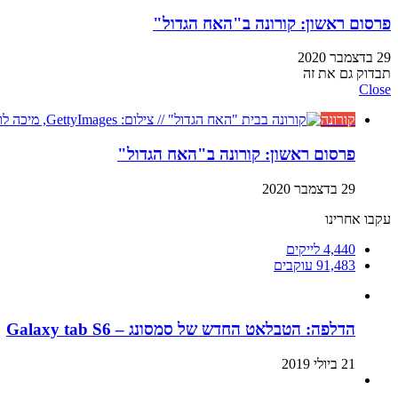
פרסום ראשון: קורונה ב"האח הגדול"
29 בדצמבר 2020
תבדוק גם את זה
Close
קורונה
פרסום ראשון: קורונה ב"האח הגדול"
29 בדצמבר 2020
עקבו אחרינו
4,440
לייקים
91,483
עוקבים
הדלפה: הטבלאט החדש של סמסונג – Galaxy tab S6
21 ביולי 2019