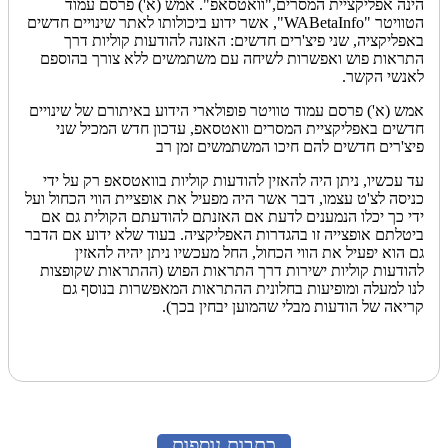
הינה אפליקציית המסרים,"וואטסאפ". אמש (א') פרסם עמוד
הטוויטר "WABetaInfo", אשר ידוע ביכולותו לאתר שינויים חדשים
באפליקציה, שני פיצ'רים חדשים: האזנה להודעות קוליות דרך
התראות פוש ואפשרות לשיחה עם משתמשים ללא צורך בהוספם
לאנשי הקשר.
אמש (א') פרסם עמוד טוויטר פופולארי הידוע באיתורם של שינויים
חדשים באפליקציית המסרים וואטסאפ, עדכון חדש המכיל שני
פיצ'רים חדשים להם חיכו המשתמשים זמן רב
עד עכשיו, ניתן היה להאזין להודעות קוליות בוואטסאפ רק על ידי
כניסה לצ'ט עצמו, דבר אשר היה מפעיל את אופציית הווי הכחול ועל
ידי כך יכלו הנמענים לדעת אם האזנתם להודעתם הקולית גם אם
ביטלתם אופצייה זו בהגדרות האפליקציה. בעוד שלא ידוע אם הדבר
גם הוא יפעיל את הווי הכחול, החל מעכשיו ניתן יהיה להאזין
להודעות קוליות ישירות דרך התראות הפוש (ההתראות שקופצות
לנו למעלה ומופיעות בחלונית ההתראות המאפשרות בנוסף גם
קריאה של הודעות מבלי שהמוען יבחין בכך).
כתבות נוספות