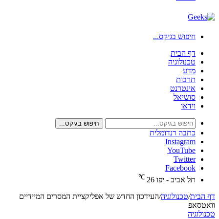
חיפוש בגיקס...
דף הבית
טכנולוגיה
מדע
תרבות
אינטרנט
סושיאל
וידאו
חיפוש בגיקס...
כתבה רנדומלית
Instagram
YouTube
Twitter
Facebook
℃
תל אביב - יפו
26
דף הבית
/
טכנולוגיה
/
העידכון החדש של אפליקציית המסרים המיידיים
וואטסאפ
טכנולוגיה