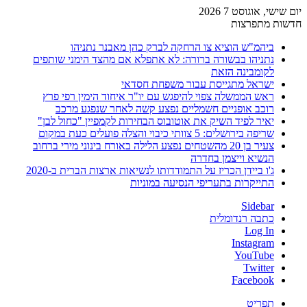
יום שישי, אוגוסט 7 2026
חדשות מתפרצות
ביהמ"ש הוציא צו הרחקה לברק כהן מאבנר נתניהו
נתניהו בבשורה ברורה: לא אתפלא אם מהצד הימני שותפים
לקומבינה הזאת
ישראל מתגייסת עבור משפחת חסדאי
ראש הממשלה צפוי להיפגש עם יו"ר איחוד הימין רפי פרץ
רוכב אופניים חשמליים נפצע קשה לאחר שנפגע מרכב
יאיר לפיד השיק את אוטובוס הבחירות לקמפיין "כחול לבן"
שריפה בירושלים: 5 צוותי כיבוי והצלה פועלים כעת במקום
צעיר בן 20 מהשטחים נפצע הלילה באורח בינוני מירי ברחוב
הנשיא וייצמן בחדרה
ג'ו ביידן הכריז על התמודדותו לנשיאות ארצות הברית ב-2020
התייקרות בתעריפי הנסיעה במוניות
Sidebar
כתבה רנדומלית
Log In
Instagram
YouTube
Twitter
Facebook
תפריט