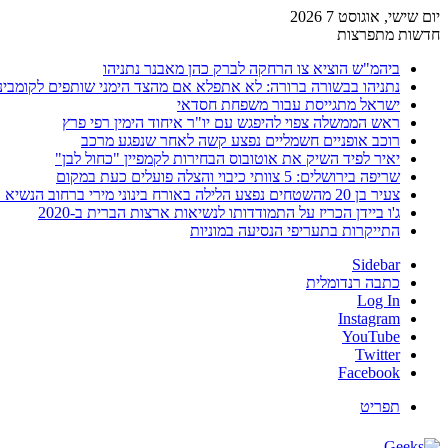
יום שישי, אוגוסט 7 2026
חדשות מתפרצות
ביהמ"ש הוציא צו הרחקה לברק כהן מאבנר נתניהו
נתניהו בבשורה ברורה: לא אתפלא אם מהצד הימני שותפים לקומבינ
ישראל מתגייסת עבור משפחת חסדאי
ראש הממשלה צפוי להיפגש עם יו"ר איחוד הימין רפי פרץ
רוכב אופניים חשמליים נפצע קשה לאחר שנפגע מרכב
יאיר לפיד השיק את אוטובוס הבחירות לקמפיין "כחול לבן"
שריפה בירושלים: 5 צוותי כיבוי והצלה פועלים כעת במקום
צעיר בן 20 מהשטחים נפצע הלילה באורח בינוני מירי ברחוב הנשיא וייצמן בחדרה
ג'ו ביידן הכריז על התמודדותו לנשיאות ארצות הברית ב-2020
התייקרות בתעריפי הנסיעה במוניות
Sidebar
כתבה רנדומלית
Log In
Instagram
YouTube
Twitter
Facebook
תפריט