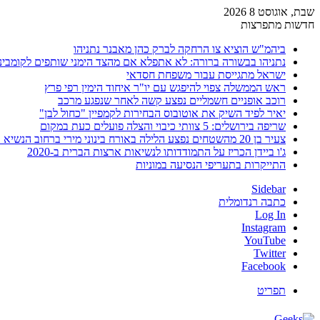
שבת, אוגוסט 8 2026
חדשות מתפרצות
ביהמ"ש הוציא צו הרחקה לברק כהן מאבנר נתניהו
נתניהו בבשורה ברורה: לא אתפלא אם מהצד הימני שותפים לקומבינ
ישראל מתגייסת עבור משפחת חסדאי
ראש הממשלה צפוי להיפגש עם יו"ר איחוד הימין רפי פרץ
רוכב אופניים חשמליים נפצע קשה לאחר שנפגע מרכב
יאיר לפיד השיק את אוטובוס הבחירות לקמפיין "כחול לבן"
שריפה בירושלים: 5 צוותי כיבוי והצלה פועלים כעת במקום
צעיר בן 20 מהשטחים נפצע הלילה באורח בינוני מירי ברחוב הנשיא וייצמן בחדרה
ג'ו ביידן הכריז על התמודדותו לנשיאות ארצות הברית ב-2020
התייקרות בתעריפי הנסיעה במוניות
Sidebar
כתבה רנדומלית
Log In
Instagram
YouTube
Twitter
Facebook
תפריט