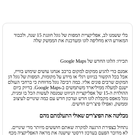
בלי ששמנו לב, אפליקציית המפות של גוגל חוגגת 15 שנה, ולכבוד
המאורע היא מחליפה לוגו ומעדכנת את הממשק שלה
תכירו: הלוגו החדש של Google Maps
אמנם כדי להגיע ממקום למקום ברכב אנחנו עושים שימוש בווייז,
אבל בכל הקשור בניווט רגלי או מידע על מקומות, המפות של גוגל הן
המקום שרבים פונים אליו. כמה רבים? גוגל מדווחת כי ברחבי העולם
ישנם למעלה ממיליארד משתמשים ב-Google Maps. בדיוק ביום
ההולדת ה-15 של אפליקציית הניווט שמנסה לעשות הכל בו זמנית,
גוגל מאפס מקבלת לוגו חדש ועדכון חדש עם כמה שינויים לעיצוב
וממשק, ואפילו פיצ’רים חדשים.
מבליטה את הפיצ’רים שאולי התעלמתם מהם
נתחיל בצפירת הרגעה למקרה שאתם חוששים מיותר מדי שינויים.
לא מדובר הפעם בעדכון דרסטי שישנה את מראה האפליקציה מכף