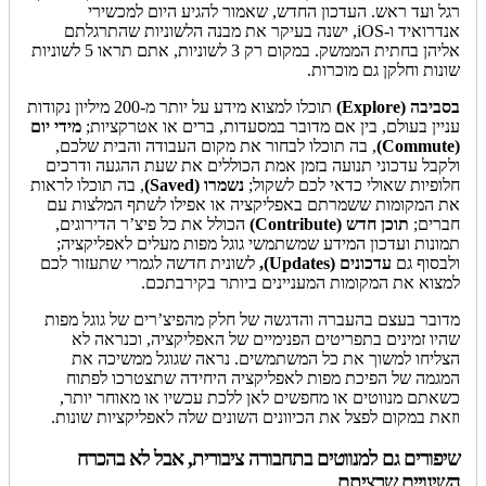
רגל ועד ראש. העדכון החדש, שאמור להגיע היום למכשירי
אנדרואיד ו-iOS, ישנה בעיקר את מבנה הלשוניות שהתרגלתם
אליהן בחתית הממשק. במקום רק 3 לשוניות, אתם תראו 5 לשוניות
שונות וחלקן גם מוכרות.
בסביבה (Explore)
תוכלו למצוא מידע על יותר מ-200 מיליון נקודות
עניין בעולם, בין אם מדובר במסעדות, ברים או אטרקציות;
מידי יום
(Commute)
, בה תוכלו לבחור את מקום העבודה והבית שלכם,
ולקבל עדכוני תנועה בזמן אמת הכוללים את שעת ההגעה ודרכים
חלופיות שאולי כדאי לכם לשקול;
נשמרו (Saved)
, בה תוכלו לראות
את המקומות ששמרתם באפליקציה או אפילו לשתף המלצות עם
חברים;
תוכן חדש (Contribute)
הכולל את כל פיצ’ר הדירוגים,
תמונות ועדכון המידע שמשתמשי גוגל מפות מעלים לאפליקציה;
ולבסוף גם
עדכונים (Updates),
לשונית חדשה לגמרי שתעזור לכם
למצוא את המקומות המעניינים ביותר בקירבתכם.
מדובר בעצם בהעברה והדגשה של חלק מהפיצ’רים של גוגל מפות
שהיו זמינים בתפריטים הפנימיים של האפליקציה, וכנראה לא
הצליחו למשוך את כל המשתמשים. נראה שגוגל ממשיכה את
המגמה של הפיכת מפות לאפליקציה היחידה שתצטרכו לפתוח
כשאתם מנווטים או מחפשים לאן ללכת עכשיו או מאוחר יותר,
וזאת במקום לפצל את הכיוונים השונים שלה לאפליקציות שונות.
שיפורים גם למנווטים בתחבורה ציבורית, אבל לא בהכרח
השינויים שרציתם