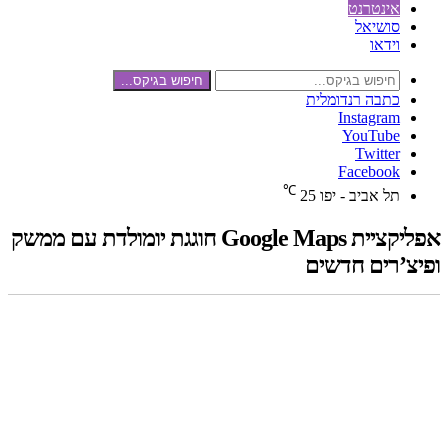
אינטרנט
סושיאל
וידאו
חיפוש בגיקס...
כתבה רנדומלית
Instagram
YouTube
Twitter
Facebook
℃
תל אביב - יפו
25
אפליקציית Google Maps חוגגת יומולדת עם ממשק
ופיצ’רים חדשים