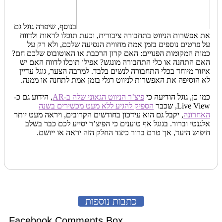
בנוסף, שיפרה גוגל גם
את אפשרות הניווט בתחבורה ציבורית, וכעת תוכלו לראות ולדווח
על פרטים נוספים בזמן אמת מחווית הנסיעה שלכם, ולא רק על
כמות המקומות הפנויים: האם קרון הרכבת או האוטובוס שלכם חם?
האם התחנה או כלי התחבורה מונגש? אפילו תוכלו לדווח האם יש
איזור מיוחד בכלי התחבורה לנשים בלבד. למרבה הצער, גוגל עדיין
לא הוסיפה את האפשרות לניווט רגלי בזמן אמת לתחנה או ממנה.
כמו כן, גוגל הודיעה כי
פיצ’ר הניווט הגאוני שלה ב-AR
, הידוע גם כ-
Live View, שכבר
הספיק להגיע ללא מעט מכשירים בשנה
האחרונה
, יקבל גם הוא עידכון בחודשים הקרובים, ויראה מעט יותר
אלגנטי וברור. בגוגל אף טוענים כי הפיצ’ר יסייע לכם כבר בשלב
חיפוש היעד, אך טרם ברור כיצד החלק הזה יראה או ייושם.
כתבות נוספות
Facebook Comments Box