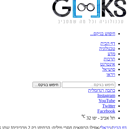
חיפוש בגיקס...
דף הבית
טכנולוגיה
מדע
תרבות
אינטרנט
סושיאל
וידאו
חיפוש בגיקס...
כתבה רנדומלית
Instagram
YouTube
Twitter
Facebook
℃
תל אביב - יפו
32
דף הבית
/
ויראלי
/
אפילו הרופאים חסרי מילים: הרתיחו רק 2 מרכיבים! שתו את המשקה הזה במשך שבוע והורידו 2.5 ק"ג