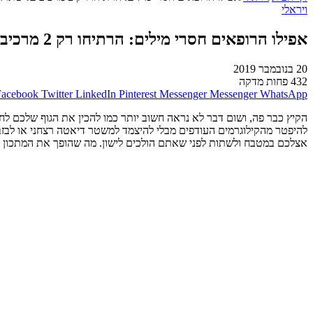
ויראלי
אפילו הרופאים חסרי מילים: הרתיחו רק 2 מרכיבים! שתו את המשקה הזה במשך שבוע והורידו 2.5 ק"ג
20 בנובמבר 2019
432
פחות מדקה
Facebook
Twitter
LinkedIn
Pinterest
Messenger
Messenger
WhatsApp
הקיץ כבר פה, ושום דבר לא נראה חשוב יותר כמו להכין את הגוף שלכם לח
להיפטר מהקילוגרמים העודפים מבלי להיצמד למשטר דיאטה רצחני או לבזב
אצלכם במטבח ולשתות לפני שאתם הולכים לישון. מה שהופך את המתכון הז