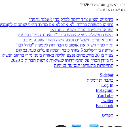
יום ראשון, אוגוסט 9 2026
חדשות מתפרצות
ביהמ"ש הוציא צו הרחקה לברק כהן מאבנר נתניהו
נתניהו בבשורה ברורה: לא אתפלא אם מהצד הימני שותפים לקומבינ
ישראל מתגייסת עבור משפחת חסדאי
ראש הממשלה צפוי להיפגש עם יו"ר איחוד הימין רפי פרץ
רוכב אופניים חשמליים נפצע קשה לאחר שנפגע מרכב
יאיר לפיד השיק את אוטובוס הבחירות לקמפיין "כחול לבן"
שריפה בירושלים: 5 צוותי כיבוי והצלה פועלים כעת במקום
צעיר בן 20 מהשטחים נפצע הלילה באורח בינוני מירי ברחוב הנשיא וייצמן בחדרה
ג'ו ביידן הכריז על התמודדותו לנשיאות ארצות הברית ב-2020
התייקרות בתעריפי הנסיעה במוניות
Sidebar
כתבה רנדומלית
Log In
Instagram
YouTube
Twitter
Facebook
תפריט