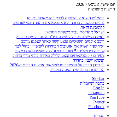
יום שישי, אוגוסט 7 2026
חדשות מתפרצות
ביהמ"ש הוציא צו הרחקה לברק כהן מאבנר נתניהו
נתניהו בבשורה ברורה: לא אתפלא אם מהצד הימני שותפים
לקומבינה הזאת
ישראל מתגייסת עבור משפחת חסדאי
ראש הממשלה צפוי להיפגש עם יו"ר איחוד הימין רפי פרץ
רוכב אופניים חשמליים נפצע קשה לאחר שנפגע מרכב
יאיר לפיד השיק את אוטובוס הבחירות לקמפיין "כחול לבן"
שריפה בירושלים: 5 צוותי כיבוי והצלה פועלים כעת במקום
צעיר בן 20 מהשטחים נפצע הלילה באורח בינוני מירי ברחוב
הנשיא וייצמן בחדרה
ג'ו ביידן הכריז על התמודדותו לנשיאות ארצות הברית ב-2020
התייקרות בתעריפי הנסיעה במוניות
Sidebar
כתבה רנדומלית
Log In
Instagram
YouTube
Twitter
Facebook
תפריט