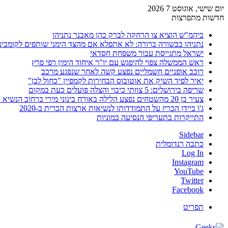
יום שישי, אוגוסט 7 2026
חדשות מתפרצות
ביהמ"ש הוציא צו הרחקה לברק כהן מאבנר נתניהו
נתניהו בבשורה ברורה: לא אתפלא אם מהצד הימני שותפים לקומבינ
ישראל מתגייסת עבור משפחת חסדאי
ראש הממשלה צפוי להיפגש עם יו"ר איחוד הימין רפי פרץ
רוכב אופניים חשמליים נפצע קשה לאחר שנפגע מרכב
יאיר לפיד השיק את אוטובוס הבחירות לקמפיין "כחול לבן"
שריפה בירושלים: 5 צוותי כיבוי והצלה פועלים כעת במקום
צעיר בן 20 מהשטחים נפצע הלילה באורח בינוני מירי ברחוב הנשיא וייצמן בחדרה
ג'ו ביידן הכריז על התמודדותו לנשיאות ארצות הברית ב-2020
התייקרות בתעריפי הנסיעה במוניות
Sidebar
כתבה רנדומלית
Log In
Instagram
YouTube
Twitter
Facebook
תפריט