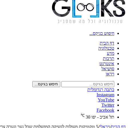
חיפוש בגיקס...
דף הבית
טכנולוגיה
מדע
תרבות
אינטרנט
סושיאל
וידאו
חיפוש בגיקס...
כתבה רנדומלית
Instagram
YouTube
Twitter
Facebook
℃
תל אביב - יפו
30
דף הבית
/
ויראלי
/
5 טקטיקות מעולות לנשיקה המושלמת שכל נער ונערה צריכים להכיר!