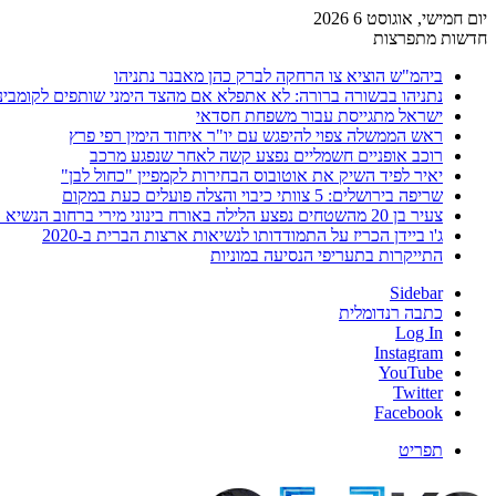
יום חמישי, אוגוסט 6 2026
חדשות מתפרצות
ביהמ"ש הוציא צו הרחקה לברק כהן מאבנר נתניהו
נתניהו בבשורה ברורה: לא אתפלא אם מהצד הימני שותפים לקומבינ
ישראל מתגייסת עבור משפחת חסדאי
ראש הממשלה צפוי להיפגש עם יו"ר איחוד הימין רפי פרץ
רוכב אופניים חשמליים נפצע קשה לאחר שנפגע מרכב
יאיר לפיד השיק את אוטובוס הבחירות לקמפיין "כחול לבן"
שריפה בירושלים: 5 צוותי כיבוי והצלה פועלים כעת במקום
צעיר בן 20 מהשטחים נפצע הלילה באורח בינוני מירי ברחוב הנשיא וייצמן בחדרה
ג'ו ביידן הכריז על התמודדותו לנשיאות ארצות הברית ב-2020
התייקרות בתעריפי הנסיעה במוניות
Sidebar
כתבה רנדומלית
Log In
Instagram
YouTube
Twitter
Facebook
תפריט