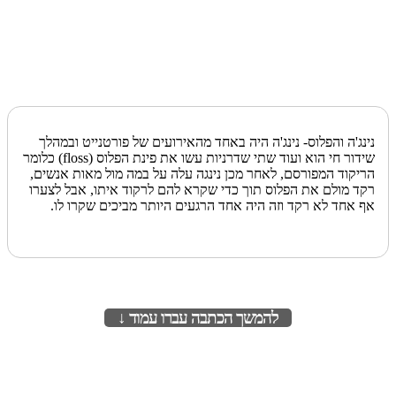
נינג'ה והפלוס- נינג'ה היה באחד מהאירועים של פורטנייט ובמהלך
שידור חי הוא ועוד שתי שדרניות עשו את פינת הפלוס (floss) כלומר
הריקוד המפורסם, לאחר מכן נינגה עלה על במה מול מאות אנשים,
רקד מולם את הפלוס תוך כדי שקרא להם לרקוד איתו, אבל לצערו
אף אחד לא רקד וזה היה אחד הרגעים היותר מביכים שקרו לו.
להמשך הכתבה עברו עמוד ↓
לעמוד הבא