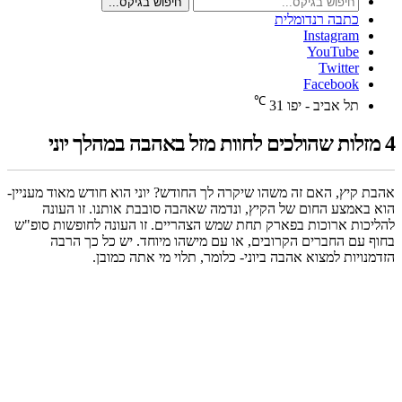
חיפוש בגיקס...
כתבה רנדומלית
Instagram
YouTube
Twitter
Facebook
℃
תל אביב - יפו
31
4 מזלות שהולכים לחוות מזל באהבה במהלך יוני
אהבת קיץ, האם זה משהו שיקרה לך החודש? יוני הוא חודש מאוד מעניין-
הוא באמצע החום של הקיץ, ונדמה שאהבה סובבת אותנו. זו העונה
להליכות ארוכות בפארק תחת שמש הצהריים. זו העונה לחופשות סופ"ש
בחוף עם החברים הקרובים, או עם מישהו מיוחד. יש כל כך הרבה
הזדמנויות למצוא אהבה ביוני- כלומר, תלוי מי אתה כמובן.