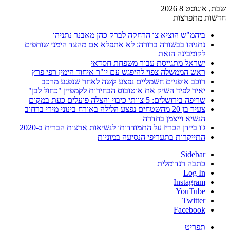
שבת, אוגוסט 8 2026
חדשות מתפרצות
ביהמ"ש הוציא צו הרחקה לברק כהן מאבנר נתניהו
נתניהו בבשורה ברורה: לא אתפלא אם מהצד הימני שותפים
לקומבינה הזאת
ישראל מתגייסת עבור משפחת חסדאי
ראש הממשלה צפוי להיפגש עם יו"ר איחוד הימין רפי פרץ
רוכב אופניים חשמליים נפצע קשה לאחר שנפגע מרכב
יאיר לפיד השיק את אוטובוס הבחירות לקמפיין "כחול לבן"
שריפה בירושלים: 5 צוותי כיבוי והצלה פועלים כעת במקום
צעיר בן 20 מהשטחים נפצע הלילה באורח בינוני מירי ברחוב
הנשיא וייצמן בחדרה
ג'ו ביידן הכריז על התמודדותו לנשיאות ארצות הברית ב-2020
התייקרות בתעריפי הנסיעה במוניות
Sidebar
כתבה רנדומלית
Log In
Instagram
YouTube
Twitter
Facebook
תפריט