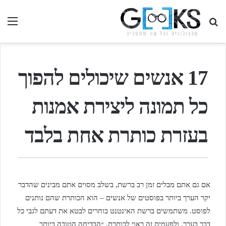
חיפוש
תפ
בגיקס...
17 אנשים שיכולים להפוך
כל תמונה ליצירת אמנות
בעזרת כותרת אחת בלבד
אם גם אתם מבלים זמן רב ברשת, בשלב מסוים אתם מבינים שהדבר
יקר הערך ביותר בפוסטים של אנשים – הוא הכותרת שהם נותנים
לפוסט. משתמשים ברשת האינטנט בוחרים לבטא את דעתם לגבי כל
דבר בערך, ולפעמים זה ראוי לכותרת, ״הבדיחה הטובה ביותר