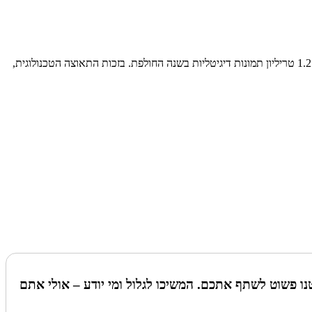
בעידן בו כל אחד יכול להרשות לעצמו סמארטפון ומצלמות, אנשים נוטים לצלם תמונות בכל רגע בחייהם. למעשה, מומחים מעריכים כי האנושות צילמה 1.2 טריליון תמונות דיגיטליות בשנה החולפת. בזכות התאוצה הטכנולוגית,
נו פשוט לשתף אתכם. המשיכו לגלול ומי יודע – אולי אתם