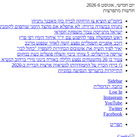
יום חמישי, אוגוסט 6 2026
חדשות מתפרצות
ביהמ"ש הוציא צו הרחקה לברק כהן מאבנר נתניהו
נתניהו בבשורה ברורה: לא אתפלא אם מהצד הימני שותפים לקומבינ
ישראל מתגייסת עבור משפחת חסדאי
ראש הממשלה צפוי להיפגש עם יו"ר איחוד הימין רפי פרץ
רוכב אופניים חשמליים נפצע קשה לאחר שנפגע מרכב
יאיר לפיד השיק את אוטובוס הבחירות לקמפיין "כחול לבן"
שריפה בירושלים: 5 צוותי כיבוי והצלה פועלים כעת במקום
צעיר בן 20 מהשטחים נפצע הלילה באורח בינוני מירי ברחוב הנשיא וייצמן בחדרה
ג'ו ביידן הכריז על התמודדותו לנשיאות ארצות הברית ב-2020
התייקרות בתעריפי הנסיעה במוניות
Sidebar
כתבה רנדומלית
Log In
Instagram
YouTube
Twitter
Facebook
תפריט