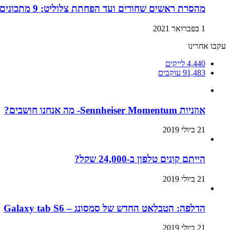
מהסרת ראשים שחורים ועד הפחתת צלוליט: 9 מתכונים ביתיים למוצרי קוסמטיקה שתוכלו בזול ובמהירות!
1 בפברואר 2021
עקבו אחרינו
4,440
לייקים
91,483
עוקבים
אוזניות Sennheiser Momentum- מה אנחנו חושבים?
21 ביולי 2019
הייתם קונים טלפון ב-24,000 שקל?
21 ביולי 2019
הדלפה: הטבלאט החדש של סמסונג – Galaxy tab S6
21 ביולי 2019