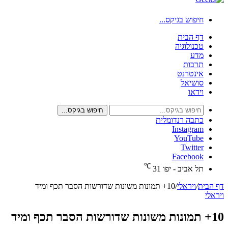
חיפוש בגיקס...
דף הבית
טכנולוגיה
מדע
תרבות
אינטרנט
סושיאל
וידאו
חיפוש בגיקס...
כתבה רנדומלית
Instagram
YouTube
Twitter
Facebook
℃
תל אביב - יפו
31
דף הבית
/
ויראלי
/
10+ תמונות משונות שדורשות הסבר תכף ומיד
ויראלי
10+ תמונות משונות שדורשות הסבר תכף ומיד