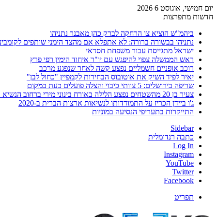
יום חמישי, אוגוסט 6 2026
חדשות מתפרצות
ביהמ"ש הוציא צו הרחקה לברק כהן מאבנר נתניהו
נתניהו בבשורה ברורה: לא אתפלא אם מהצד הימני שותפים לקומבינ
ישראל מתגייסת עבור משפחת חסדאי
ראש הממשלה צפוי להיפגש עם יו"ר איחוד הימין רפי פרץ
רוכב אופניים חשמליים נפצע קשה לאחר שנפגע מרכב
יאיר לפיד השיק את אוטובוס הבחירות לקמפיין "כחול לבן"
שריפה בירושלים: 5 צוותי כיבוי והצלה פועלים כעת במקום
צעיר בן 20 מהשטחים נפצע הלילה באורח בינוני מירי ברחוב הנשיא וייצמן בחדרה
ג'ו ביידן הכריז על התמודדותו לנשיאות ארצות הברית ב-2020
התייקרות בתעריפי הנסיעה במוניות
Sidebar
כתבה רנדומלית
Log In
Instagram
YouTube
Twitter
Facebook
תפריט