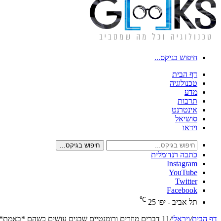
חיפוש בגיקס...
דף הבית
טכנולוגיה
מדע
תרבות
אינטרנט
סושיאל
וידאו
חיפוש בגיקס...
כתבה רנדומלית
Instagram
YouTube
Twitter
Facebook
℃
תל אביב - יפו
25
דף הבית
/
ויראלי
/
11 דברים מוזרים ורומנטיים שבנים עושים כשהם *באמת* מאוהבים בך!