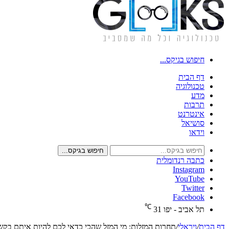
חיפוש בגיקס...
דף הבית
טכנולוגיה
מדע
תרבות
אינטרנט
סושיאל
וידאו
חיפוש בגיקס...
כתבה רנדומלית
Instagram
YouTube
Twitter
Facebook
℃
תל אביב - יפו
31
דף הבית
/
ויראלי
/
תחרות המזלות: מי המזל שהכי כדאי לכם להיות איתם בקשר 