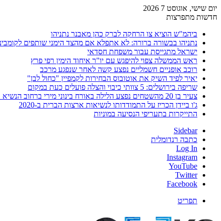
יום שישי, אוגוסט 7 2026
חדשות מתפרצות
ביהמ"ש הוציא צו הרחקה לברק כהן מאבנר נתניהו
נתניהו בבשורה ברורה: לא אתפלא אם מהצד הימני שותפים לקומבינ
ישראל מתגייסת עבור משפחת חסדאי
ראש הממשלה צפוי להיפגש עם יו"ר איחוד הימין רפי פרץ
רוכב אופניים חשמליים נפצע קשה לאחר שנפגע מרכב
יאיר לפיד השיק את אוטובוס הבחירות לקמפיין "כחול לבן"
שריפה בירושלים: 5 צוותי כיבוי והצלה פועלים כעת במקום
צעיר בן 20 מהשטחים נפצע הלילה באורח בינוני מירי ברחוב הנשיא וייצמן בחדרה
ג'ו ביידן הכריז על התמודדותו לנשיאות ארצות הברית ב-2020
התייקרות בתעריפי הנסיעה במוניות
Sidebar
כתבה רנדומלית
Log In
Instagram
YouTube
Twitter
Facebook
תפריט