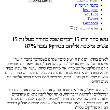
חיפוש בגיקס...
כתבה רנדומלית
Instagram
YouTube
Twitter
Facebook
℃
תל אביב - יפו
27
עשו סקר וגילו 15 דברים שכל בחורה מעל גיל 15
פשוט נמשכת אליהם בטירוף! עובד 87%
לנשים בוודאי יש את ה-"טיפוסים" שלהם כשמדובר בחבר 'ה שהן
נמשכות אליהם. יש סוג של "גבוה, כהה ויפה", בעוד שאחרים מחפשים
אדם אינטלקטואלי שממריץ את מוחה כמו שהוא עושה את גופה. בעוד
שלכל בחורה יש את הטעם וההעדפות הספציפיים שלה, יש כמה דברים
שנשים מוצאות חן בעיני גברים, שכאשר אתה באמת חושב עליהם הם
ממש דוחים.
לכל אחד משלה, אבל אם נחפור עמוק אנו נגלה שנשים אוהבות גברים
"נורמליים" להראות לחברותיה, ואתה יכול להבין פתאום שהדברים
שאתה חושב שמדליקים בחורות, "מכבים" אותן. האם גברים פשוט
מגעילים בכללי, או האם הדברים האלה שנשים מוצאות מדליק בגברים,
הם לא מדליקים בכלל?