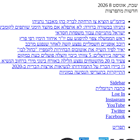
שבת, אוגוסט 8 2026
חדשות מתפרצות
ביהמ"ש הוציא צו הרחקה לברק כהן מאבנר נתניהו
נתניהו בבשורה ברורה: לא אתפלא אם מהצד הימני שותפים לקומבינ
ישראל מתגייסת עבור משפחת חסדאי
ראש הממשלה צפוי להיפגש עם יו"ר איחוד הימין רפי פרץ
רוכב אופניים חשמליים נפצע קשה לאחר שנפגע מרכב
יאיר לפיד השיק את אוטובוס הבחירות לקמפיין "כחול לבן"
שריפה בירושלים: 5 צוותי כיבוי והצלה פועלים כעת במקום
צעיר בן 20 מהשטחים נפצע הלילה באורח בינוני מירי ברחוב הנשיא וייצמן בחדרה
ג'ו ביידן הכריז על התמודדותו לנשיאות ארצות הברית ב-2020
התייקרות בתעריפי הנסיעה במוניות
Sidebar
כתבה רנדומלית
Log In
Instagram
YouTube
Twitter
Facebook
תפריט