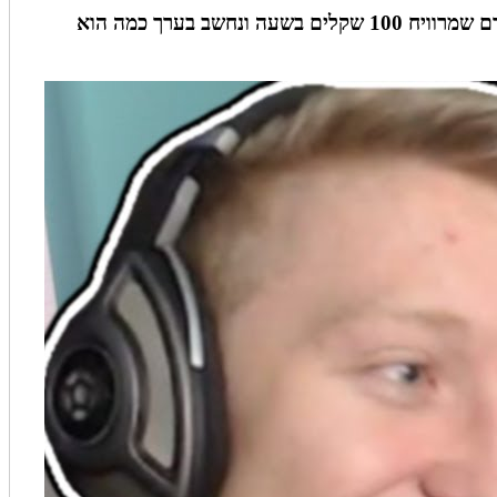
בדקנו קצת על ההכנסות של שחקני פורטנייט מקצועיים בתחום התחרותיות. כדי לעשות את זה קצת יותר מעניין, ניקח בן אדם שמרוויח 100 שקלים בשעה ונחשב בערך כמה הוא