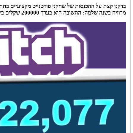
מרוויח בשנה שלמה: התשובה היא בערך 200000 שקלים בשנה, פחות מ50 אלף דולר.