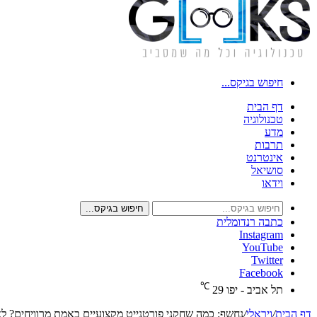
חיפוש בגיקס...
דף הבית
טכנולוגיה
מדע
תרבות
אינטרנט
סושיאל
וידאו
חיפוש בגיקס...
כתבה רנדומלית
Instagram
YouTube
Twitter
Facebook
℃
תל אביב - יפו
29
דף הבית
/
ויראלי
/
נחשף: כמה שחקני פורטנייט מקצועיים באמת מרוויחים? לא