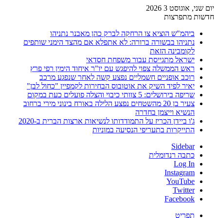
יום שני, אוגוסט 3 2026
חדשות מתפרצות
ביהמ"ש הוציא צו הרחקה לברק כהן מאבנר נתניהו
נתניהו בבשורה ברורה: לא אתפלא אם מהצד הימני שותפים
לקומבינה הזאת
ישראל מתגייסת עבור משפחת חסדאי
ראש הממשלה צפוי להיפגש עם יו"ר איחוד הימין רפי פרץ
רוכב אופניים חשמליים נפצע קשה לאחר שנפגע מרכב
יאיר לפיד השיק את אוטובוס הבחירות לקמפיין "כחול לבן"
שריפה בירושלים: 5 צוותי כיבוי והצלה פועלים כעת במקום
צעיר בן 20 מהשטחים נפצע הלילה באורח בינוני מירי ברחוב
הנשיא וייצמן בחדרה
ג'ו ביידן הכריז על התמודדותו לנשיאות ארצות הברית ב-2020
התייקרות בתעריפי הנסיעה במוניות
Sidebar
כתבה רנדומלית
Log In
Instagram
YouTube
Twitter
Facebook
תפריט