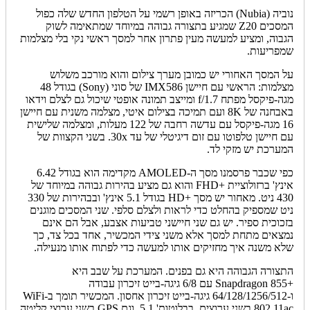
נוביה (Nubia) הכריזה באופן רשמי על הטלפון החדש שלה כפול
המסכים Z20 שמגיע בתצורה גבוהה במיוחד שמתאימה לשוק
הגבוה, ומציע למעשה מעין פתרון אחר למסך ראשי נקי בלי מצלמות
שמפריעות.
על המסך האחורי יש כמובן מערך צילום והוא מורכב משלוש
מצלמות: הראשי עם חיישן IMX586 של סוני (Sony) בגודל 48
מגה-פיקסל מפתח f/1.7 ומייצב תמונה אופטי שיכול גם לצלם וידאו
באבחנה של 8K ועם תמיכה בצילום איטי, מצלמה משנית עם חיישן
16 מגה-פיקסל עם עדשה רחבה של 122 מעלות, ומצלמה שלישית
עם חיישן טלפוטו עם זום דיגיטלי של עד 30x. בשני הקצוות של
המערכת יש מזקי לד.
כפי שכבר פרסמנו מסך ה-AMOLED מקדימה הוא בגודל 6.42
אינץ' ברזולוציית +FHD והוא גם מציע בהירות גבוהה במיוחד של
430 ניט. מאחור יש מסך +HD בגודל 5.1 אינץ' ובבהירות של 330
ניט שמספיק בהחלט כדי לראות ולצלם סלפי. שני המסכים מוגנים
בזכוכית ספיר. יש גם שני חיישני טביעות אצבע, אבל הם אינם
נמצאים מתחת למסך אלא משני צידי המכשיר, אחד בכל צד, כך
שלא משנה איך מחזיקים אותו למעשה כדי לפתוח אותו מנעילה.
התצורה הגבוהה היא גם בפנים. המערכת על שבב היא
+Snapdragon 855 עם 6/8 גיגה-בייט זיכרון עבודה
ו-64/128/1256/512 גיגה-בייט זיכרון אחסון. המכשיר תומך ב-WiFi
802.11ac בשני ערוצים, בבלוטות' 5.1, וגם GPS בשני ערוצי קליטה.