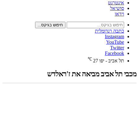
אינטרנט
סושיאל
וידאו
חיפוש בגיקס...
כתבה רנדומלית
Instagram
YouTube
Twitter
Facebook
℃
תל אביב - יפו
27
מכבי תל אביב מביאה את ז'ראלדש