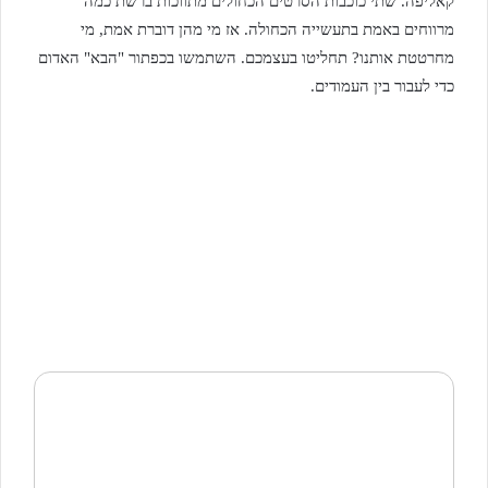
קאליפה. שתי כוכבות הסרטים הכחולים מתווכות ברשת כמה
מרווחים באמת בתעשייה הכחולה. אז מי מהן דוברת אמת, מי
מחרטטת אותנו? תחליטו בעצמכם. השתמשו בכפתור "הבא" האדום
כדי לעבור בין העמודים.