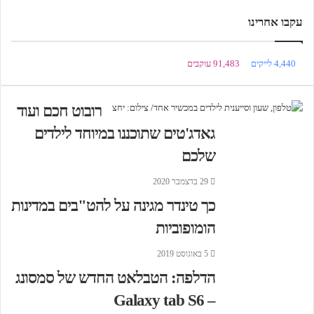
עקבו אחרינו
4,440
לייקים
91,483
עוקבים
רובוט חכם ועוד
גאדג'טים שתוכננו במיוחד לילדים
שלכם
29 בדצמבר 2020
כך טינדר מגינה על להט"בים במדינות
הומופוביות
5 באוגוסט 2019
הדלפה: הטבלאט החדש של סמסונג
– Galaxy tab S6