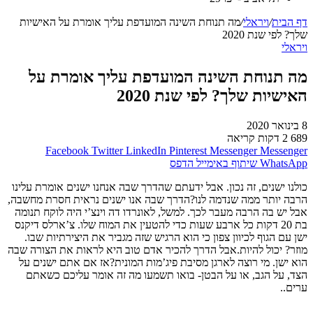
דף הבית
/
ויראלי
/
מה תנוחת השינה המועדפת עליך אומרת על האישיות
שלך? לפי שנת 2020
ויראלי
מה תנוחת השינה המועדפת עליך אומרת על
האישיות שלך? לפי שנת 2020
8 בינואר 2020
689
2 דקות קריאה
Facebook
Twitter
LinkedIn
Pinterest
Messenger
Messenger
WhatsApp
שיתוף באימייל
הדפס
כולנו ישנים, זה נכון. אבל ידעתם שהדרך שבה אנחנו ישנים אומרת עלינו
הרבה יותר ממה שנדמה לנו?הדרך שבה אנו ישנים נראית חסרת מחשבה,
אבל יש בה הרבה מעבר לכך. למשל, לאונרדו דה וינצ’י היה לוקח תנומה
בת 20 דקות כל ארבע שעות כדי להטעין את המוח שלו. צ’ארלס דיקנס
ישן עם הגוף לכיוון צפון כי הוא הרגיש שזה מגביר את היצירתיות שבו.
מוזר? יכול להיות.אבל הדרך להכיר אדם טוב היא לראות את הצורה שבה
הוא ישן. מי רוצה לארגן מסיבת פיג’מות המונית?אז אם אתם ישנים על
הצד, על הגב, או על הבטן- בואו תשמעו מה זה אומר עליכם כשאתם
ערים..