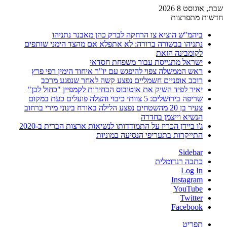
שבת, אוגוסט 8 2026
חדשות מתפרצות
ביהמ"ש הוציא צו הרחקה לברק כהן מאבנר נתניהו
נתניהו בבשורה ברורה: לא אתפלא אם מהצד הימני שותפים
לקומבינה הזאת
ישראל מתגייסת עבור משפחת חסדאי
ראש הממשלה צפוי להיפגש עם יו"ר איחוד הימין רפי פרץ
רוכב אופניים חשמליים נפצע קשה לאחר שנפגע מרכב
יאיר לפיד השיק את אוטובוס הבחירות לקמפיין "כחול לבן"
שריפה בירושלים: 5 צוותי כיבוי והצלה פועלים כעת במקום
צעיר בן 20 מהשטחים נפצע הלילה באורח בינוני מירי ברחוב
הנשיא וייצמן בחדרה
ג'ו ביידן הכריז על התמודדותו לנשיאות ארצות הברית ב-2020
התייקרות בתעריפי הנסיעה במוניות
Sidebar
כתבה רנדומלית
Log In
Instagram
YouTube
Twitter
Facebook
תפריט