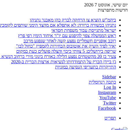
יום שישי, אוגוסט 7 2026
חדשות מתפרצות
ביהמ"ש הוציא צו הרחקה לברק כהן מאבנר נתניהו
נתניהו בבשורה ברורה: לא אתפלא אם מהצד הימני שותפים לקומבינ
ישראל מתגייסת עבור משפחת חסדאי
ראש הממשלה צפוי להיפגש עם יו"ר איחוד הימין רפי פרץ
רוכב אופניים חשמליים נפצע קשה לאחר שנפגע מרכב
יאיר לפיד השיק את אוטובוס הבחירות לקמפיין "כחול לבן"
שריפה בירושלים: 5 צוותי כיבוי והצלה פועלים כעת במקום
צעיר בן 20 מהשטחים נפצע הלילה באורח בינוני מירי ברחוב הנשיא וייצמן בחדרה
ג'ו ביידן הכריז על התמודדותו לנשיאות ארצות הברית ב-2020
התייקרות בתעריפי הנסיעה במוניות
Sidebar
כתבה רנדומלית
Log In
Instagram
YouTube
Twitter
Facebook
תפריט