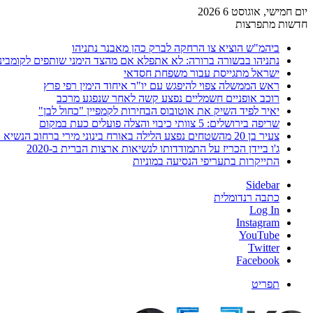
יום חמישי, אוגוסט 6 2026
חדשות מתפרצות
ביהמ"ש הוציא צו הרחקה לברק כהן מאבנר נתניהו
נתניהו בבשורה ברורה: לא אתפלא אם מהצד הימני שותפים לקומבינ
ישראל מתגייסת עבור משפחת חסדאי
ראש הממשלה צפוי להיפגש עם יו"ר איחוד הימין רפי פרץ
רוכב אופניים חשמליים נפצע קשה לאחר שנפגע מרכב
יאיר לפיד השיק את אוטובוס הבחירות לקמפיין "כחול לבן"
שריפה בירושלים: 5 צוותי כיבוי והצלה פועלים כעת במקום
צעיר בן 20 מהשטחים נפצע הלילה באורח בינוני מירי ברחוב הנשיא וייצמן בחדרה
ג'ו ביידן הכריז על התמודדותו לנשיאות ארצות הברית ב-2020
התייקרות בתעריפי הנסיעה במוניות
Sidebar
כתבה רנדומלית
Log In
Instagram
YouTube
Twitter
Facebook
תפריט