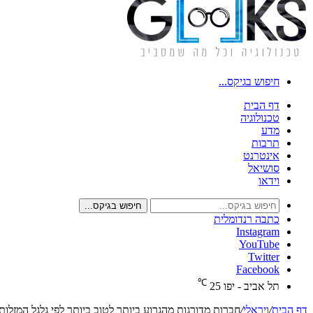
חיפוש בגיקס...
דף הבית
טכנולוגיה
מדע
תרבות
אינטרנט
סושיאל
וידאו
חיפוש בגיקס...
כתבה רנדומלית
Instagram
YouTube
Twitter
Facebook
℃
תל אביב - יפו
25
דף הבית
/
ויראלי
/
חברות מדורגות מהגרוע ביותר לטוב ביותר לפי גלגל המזלות; א