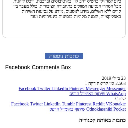
כיום למחזיקי כרטיס "רב קו" באוטובוסים וברכבת, ויוכלו ליהנות
מכל הסדרי הנסיעה המוזלים בתחבורה הציבורית, כולל מעבר בין
קווים ללא תשלום, מידע לנוסעים, מידע על נסיעות השירות
באפליקציות, הזמנת מקומות בנסיעות בינעירוניות ועוד.
כתבות נוספות
Facebook Comments Box
23 ביולי 2019
2,568
זמן קריאה דקה 1
Facebook
Twitter
LinkedIn
Pinterest
Messenger
Messenger
WhatsApp
שיתוף באימייל
הדפס
שיתוף
Facebook
Twitter
LinkedIn
Tumblr
Pinterest
Reddit
VKontakte
Pocket
Odnoklassniki
שיתוף באימייל
הדפס
כתבות באותה קטגוריה