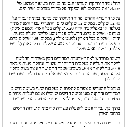
החל ממחר יתייקרו תעריפי הנסיעה במונית בשיעור ממוצע של
3.2%, זאת בהתאם לצו הפיקוח על מחירי מצרכים ושירותים.
על פי התעריף החדש, מחיר התחלתי של נסיעה במונית יעמוד על
12.40 שקלים, במקום 12 שקלים כיום. התעריף עבור הזמנת מונית
בטלפון או באפליקציה יהיה 5.20 שקלים בכל הארץ (למעט אילת),
במקום 5 שקלים כיום. התשלום עבור נוסע שלישי ומעלה במונית
יהיה 5 שקלים בכל הארץ (למעט אילת), במקום 4.80 שקלים כיום.
התשלום עבור תוספת מזוודה יהיה 4.40 שקלים בכל הארץ (למעט
אילת), במקום 4.30 שקלים.
השינוי מתרחש לאחר שוועדת המחירים הבין משרדית החליטה
לייקר את העלויות בעקבות התייקרות עלויות אחזקת מונית מינואר
2018 עד לינואר 2019. בשבוע שעבר חתם שר האוצר משה כחלון
על ההחלטה, שר התחבורה היוצא ישראל כץ חתם עליה כשבועיים
קודם לכן.
במקביל התעריפים צפויים להשתנות בעקבות שינוי בשיטת חישוב
המחירים והתקנת מוני נסיעה חדשים שיובילו אמנם לעליית מחירים
בנסיעות פנים-עירוניות, אך יוזילו את מחירי הנסיעה הבין עירונית.
בתוך כך, נבחרו זוכים להפעלת עשרות קווי מוניות שירות חדשים
ברחבי הארץ.
הנוסעים במוניות השירות ייהנו לראשונה בישראל מההנחה הניתנת