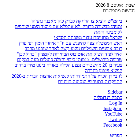
שבת, אוגוסט 8 2026
חדשות מתפרצות
ביהמ"ש הוציא צו הרחקה לברק כהן מאבנר נתניהו
נתניהו בבשורה ברורה: לא אתפלא אם מהצד הימני שותפים
לקומבינה הזאת
ישראל מתגייסת עבור משפחת חסדאי
ראש הממשלה צפוי להיפגש עם יו"ר איחוד הימין רפי פרץ
רוכב אופניים חשמליים נפצע קשה לאחר שנפגע מרכב
יאיר לפיד השיק את אוטובוס הבחירות לקמפיין "כחול לבן"
שריפה בירושלים: 5 צוותי כיבוי והצלה פועלים כעת במקום
צעיר בן 20 מהשטחים נפצע הלילה באורח בינוני מירי ברחוב
הנשיא וייצמן בחדרה
ג'ו ביידן הכריז על התמודדותו לנשיאות ארצות הברית ב-2020
התייקרות בתעריפי הנסיעה במוניות
Sidebar
כתבה רנדומלית
Log In
Instagram
YouTube
Twitter
Facebook
תפריט