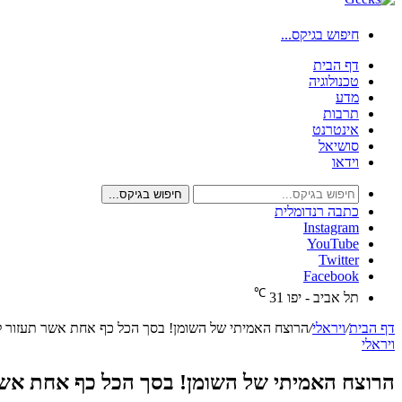
חיפוש בגיקס...
דף הבית
טכנולוגיה
מדע
תרבות
אינטרנט
סושיאל
וידאו
חיפוש בגיקס...
כתבה רנדומלית
Instagram
YouTube
Twitter
Facebook
℃
תל אביב - יפו
31
דף הבית
/
ויראלי
/
הרוצח האמיתי של השומן! בסך הכל כף אחת אשר תעזור לכם להור
ויראלי
הרוצח האמיתי של השומן! בסך הכל כף אחת אשר תעזור