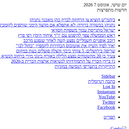
יום שישי, אוגוסט 7 2026
חדשות מתפרצות
ביהמ"ש הוציא צו הרחקה לברק כהן מאבנר נתניהו
נתניהו בבשורה ברורה: לא אתפלא אם מהצד הימני שותפים לקומבינ
ישראל מתגייסת עבור משפחת חסדאי
ראש הממשלה צפוי להיפגש עם יו"ר איחוד הימין רפי פרץ
רוכב אופניים חשמליים נפצע קשה לאחר שנפגע מרכב
יאיר לפיד השיק את אוטובוס הבחירות לקמפיין "כחול לבן"
שריפה בירושלים: 5 צוותי כיבוי והצלה פועלים כעת במקום
צעיר בן 20 מהשטחים נפצע הלילה באורח בינוני מירי ברחוב הנשיא וייצמן בחדרה
ג'ו ביידן הכריז על התמודדותו לנשיאות ארצות הברית ב-2020
התייקרות בתעריפי הנסיעה במוניות
Sidebar
כתבה רנדומלית
Log In
Instagram
YouTube
Twitter
Facebook
תפריט