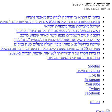
יום שישי, אוגוסט 7 2026
חדשות מתפרצות
ביהמ"ש הוציא צו הרחקה לברק כהן מאבנר נתניהו
נתניהו בבשורה ברורה: לא אתפלא אם מהצד הימני שותפים לקומבינ
ישראל מתגייסת עבור משפחת חסדאי
ראש הממשלה צפוי להיפגש עם יו"ר איחוד הימין רפי פרץ
רוכב אופניים חשמליים נפצע קשה לאחר שנפגע מרכב
יאיר לפיד השיק את אוטובוס הבחירות לקמפיין "כחול לבן"
שריפה בירושלים: 5 צוותי כיבוי והצלה פועלים כעת במקום
צעיר בן 20 מהשטחים נפצע הלילה באורח בינוני מירי ברחוב הנשיא וייצמן בחדרה
ג'ו ביידן הכריז על התמודדותו לנשיאות ארצות הברית ב-2020
התייקרות בתעריפי הנסיעה במוניות
Sidebar
כתבה רנדומלית
Log In
Instagram
YouTube
Twitter
Facebook
תפריט