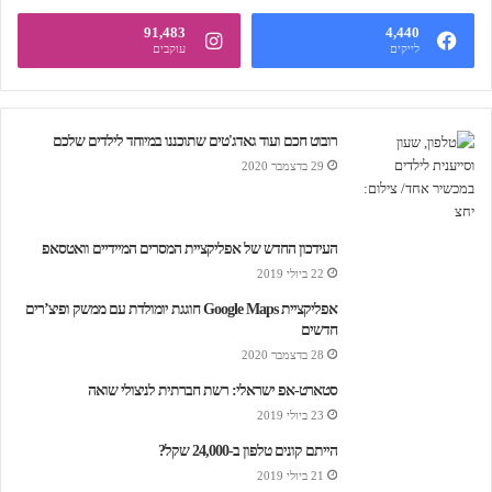
91,483
4,440
לייקים
עוקבים
רובוט חכם ועוד גאדג'טים שתוכננו במיוחד לילדים שלכם
29 בדצמבר 2020
העידכון החדש של אפליקציית המסרים המיידיים וואטסאפ
22 ביולי 2019
אפליקציית Google Maps חוגגת יומולדת עם ממשק ופיצ’רים
חדשים
28 בדצמבר 2020
סטארט-אפ ישראלי: רשת חברתית לניצולי שואה
23 ביולי 2019
הייתם קונים טלפון ב-24,000 שקל?
21 ביולי 2019