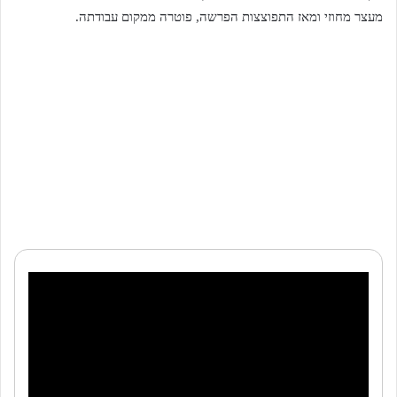
מעצר מחוזי ומאז התפוצצות הפרשה, פוטרה ממקום עבודתה.