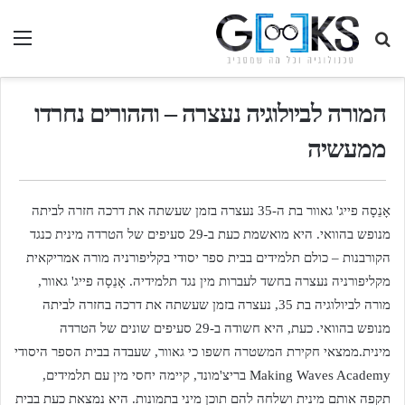
חיפוש
תפ
בגיקס...
המורה לביולוגיה נעצרה – וההורים נחרדו
ממעשיה
אָנֵסָה פייג' גאוור בת ה-35 נעצרה בזמן שעשתה את דרכה חזרה לביתה
מנופש בהוואי. היא מואשמת כעת ב-29 סעיפים של הטרדה מינית כנגד
הקורבנות – כולם תלמידים בבית ספר יסודי בקליפורניה מורה אמריקאית
מקליפורניה נעצרה בחשד לעברות מין נגד תלמידיה. אָנֵסָה פייג' גאוור,
מורה לביולוגיה בת 35, נעצרה בזמן שעשתה את דרכה בחזרה לביתה
מנופש בהוואי. כעת, היא חשודה ב-29 סעיפים שונים של הטרדה
מינית.ממצאי חקירת המשטרה חשפו כי גאוור, שעבדה בבית הספר היסודי
Making Waves Academy בריצ'מונד, קיימה יחסי מין עם תלמידים,
תקפה אותם מינית ושלחה להם תוכן מיני בתמונות. היא נמצאת כעת בבית