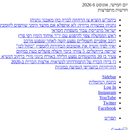
יום חמישי, אוגוסט 6 2026
חדשות מתפרצות
ביהמ"ש הוציא צו הרחקה לברק כהן מאבנר נתניהו
נתניהו בבשורה ברורה: לא אתפלא אם מהצד הימני שותפים לקומבינ
ישראל מתגייסת עבור משפחת חסדאי
ראש הממשלה צפוי להיפגש עם יו"ר איחוד הימין רפי פרץ
רוכב אופניים חשמליים נפצע קשה לאחר שנפגע מרכב
יאיר לפיד השיק את אוטובוס הבחירות לקמפיין "כחול לבן"
שריפה בירושלים: 5 צוותי כיבוי והצלה פועלים כעת במקום
צעיר בן 20 מהשטחים נפצע הלילה באורח בינוני מירי ברחוב הנשיא וייצמן בחדרה
ג'ו ביידן הכריז על התמודדותו לנשיאות ארצות הברית ב-2020
התייקרות בתעריפי הנסיעה במוניות
Sidebar
כתבה רנדומלית
Log In
Instagram
YouTube
Twitter
Facebook
תפריט