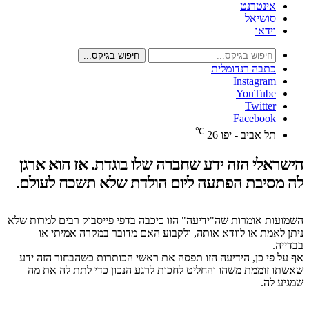
אינטרנט
סושיאל
וידאו
חיפוש בגיקס...
כתבה רנדומלית
Instagram
YouTube
Twitter
Facebook
℃
תל אביב - יפו
26
אלי הזה ידע שחברה שלו בוגדת. אז הוא ארגן
סיבת הפתעה ליום הולדת שלא תשכח לעולם.
ת אומרות שה"ידיעה" הזו כיכבה בדפי פייסבוק רבים למרות שלא
אמת או לוודא אותה, ולקבוע האם מדובר במקרה אמיתי או
.
פי כן, הידיעה הזו תפסה את ראשי הכותרות כשהבחור הזה ידע
 זוממת משהו והחליט לחכות לרגע הנכון כדי לתת לה את מה
לה.