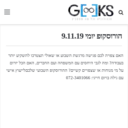
חיפוש
תפ
בגיקס...
הורוסקופ יומי 9.11.19
האם צפויה לכם פגישה מרגשת השבוע או שאולי תצטרכו להשקיע יותר
בעבודה? ומה לגבי היחסים עם המשפחה ועם החברים, האם הכל יזרום
על מי מנוחות או שצפויים קשיים? ההורוסקופ השבועי שלכםלייעוץ אישי
עם גילה בויום חייגי: 072-3401066