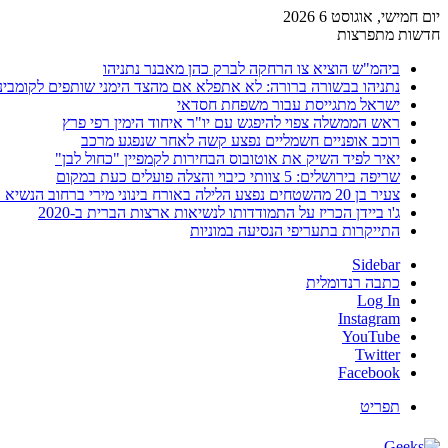
יום חמישי, אוגוסט 6 2026
חדשות מתפרצות
ביהמ"ש הוציא צו הרחקה לברק כהן מאבנר נתניהו
נתניהו בבשורה ברורה: לא אתפלא אם מהצד הימני שותפים לקומבינ
ישראל מתגייסת עבור משפחת חסדאי
ראש הממשלה צפוי להיפגש עם יו"ר איחוד הימין רפי פרץ
רוכב אופניים חשמליים נפצע קשה לאחר שנפגע מרכב
יאיר לפיד השיק את אוטובוס הבחירות לקמפיין "כחול לבן"
שריפה בירושלים: 5 צוותי כיבוי והצלה פועלים כעת במקום
צעיר בן 20 מהשטחים נפצע הלילה באורח בינוני מירי ברחוב הנשיא וייצמן בחדרה
ג'ו ביידן הכריז על התמודדותו לנשיאות ארצות הברית ב-2020
התייקרות בתעריפי הנסיעה במוניות
Sidebar
כתבה רנדומלית
Log In
Instagram
YouTube
Twitter
Facebook
תפריט