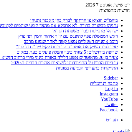
יום שישי, אוגוסט 7 2026
חדשות מתפרצות
ביהמ"ש הוציא צו הרחקה לברק כהן מאבנר נתניהו
נתניהו בבשורה ברורה: לא אתפלא אם מהצד הימני שותפים לקומבינ
ישראל מתגייסת עבור משפחת חסדאי
ראש הממשלה צפוי להיפגש עם יו"ר איחוד הימין רפי פרץ
רוכב אופניים חשמליים נפצע קשה לאחר שנפגע מרכב
יאיר לפיד השיק את אוטובוס הבחירות לקמפיין "כחול לבן"
שריפה בירושלים: 5 צוותי כיבוי והצלה פועלים כעת במקום
צעיר בן 20 מהשטחים נפצע הלילה באורח בינוני מירי ברחוב הנשיא וייצמן בחדרה
ג'ו ביידן הכריז על התמודדותו לנשיאות ארצות הברית ב-2020
התייקרות בתעריפי הנסיעה במוניות
Sidebar
כתבה רנדומלית
Log In
Instagram
YouTube
Twitter
Facebook
תפריט