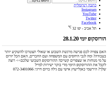
חיפוש בגיקס...
כתבה רנדומלית
Instagram
YouTube
Twitter
Facebook
℃
תל אביב - יפו
32
הורוסקופ יומי 28.1.20
האם צפויה לכם פגישה מרגשת השבוע או שאולי תצטרכו להשקיע יותר
בעבודה? ומה לגבי היחסים עם המשפחה ועם החברים, האם הכל יזרום
על מי מנוחות או שצפויים קשיים? ההורוסקופ השבועי שלכם‫>> רוצה
לקבל את ההורוסקופ היומי מדי בוקר ישירות למייל
שלך? הירשמי כאןלייעוץ אישי עם גילה בויום חייגי: 072-3401066