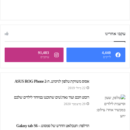
עקבו אחרינו
91,483
4,440
לייקים
עוקבים
אסוס משווקת טלפון לגיימינג. ה-ASUS ROG Phone 2
22 ביולי 2019
רובוט חכם ועוד גאדג'טים שתוכננו במיוחד לילדים שלכם
29 בדצמבר 2020
הדלפה: הטבלאט החדש של סמסונג – Galaxy tab S6